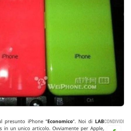
ul presunto iPhone “
Economico
“. Noi di
LAB
CONDIVIDI
 in un unico articolo. Ovviamente per Apple,