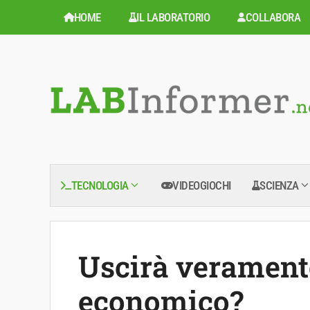
Vai
HOME
IL LABORATORIO
COLLABORA
al
contenuto
TECNOLOGIA
VIDEOGIOCHI
SCIENZA
Uscirà verament
economico?