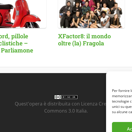
d, pillole
XFactor8: il mondo
listiche –
oltre (la) Fragola
 Parliamone
Per fornire 
memorizzare 
tecnologie c
Quest'opera è distribuita con Licenza
Creative
unici su que
Commons 3.0 Italia
.
su alcune ca
Ac