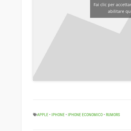
Fai clic per accett
abilitare q
APPLE
•
IPHONE
•
IPHONE ECONOMICO
•
RUMORS