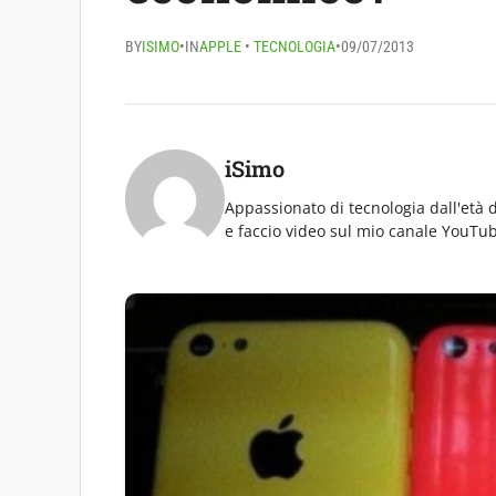
BY
ISIMO
•
IN
APPLE
•
TECNOLOGIA
•
09/07/2013
iSimo
Appassionato di tecnologia dall'età 
e faccio video sul mio canale YouTub