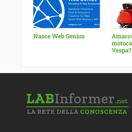
Nasce Web Genius
Amarcor
motocic
Vespa?