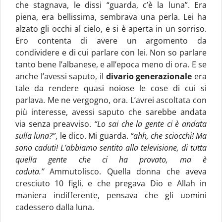
che stagnava, le dissi “guarda, c’è la luna”. Era
piena, era bellissima, sembrava una perla. Lei ha
alzato gli occhi al cielo, e si è aperta in un sorriso.
Ero contenta di avere un argomento da
condividere e di cui parlare con lei. Non so parlare
tanto bene l’albanese, e all’epoca meno di ora. E se
anche l’avessi saputo, il
divario generazionale
era
tale da rendere quasi noiose le cose di cui si
parlava. Me ne vergogno, ora. L’avrei ascoltata con
più interesse, avessi saputo che sarebbe andata
via senza preavviso.
“Lo sai che la gente ci è andata
sulla luna?”
, le dico. Mi guarda.
“ahh, che sciocchi! Ma
sono caduti! L’abbiamo sentito alla televisione, di tutta
quella gente che ci ha provato, ma è
caduta.”
Ammutolisco. Quella donna che aveva
cresciuto 10 figli, e che pregava Dio e Allah in
maniera indifferente, pensava che gli uomini
cadessero dalla luna.