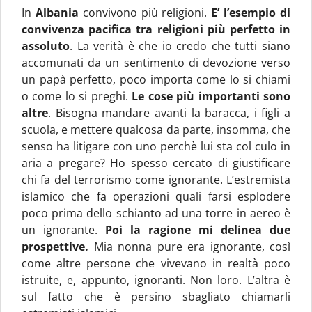
In
Albania
convivono più religioni.
E’ l’esempio di
convivenza pacifica tra religioni più perfetto in
assoluto
. La verità è che io credo che tutti siano
accomunati da un sentimento di devozione verso
un papà perfetto, poco importa come lo si chiami
o come lo si preghi.
Le cose più importanti sono
altre
. Bisogna mandare avanti la baracca, i figli a
scuola, e mettere qualcosa da parte, insomma, che
senso ha litigare con uno perchè lui sta col culo in
aria a pregare? Ho spesso cercato di giustificare
chi fa del terrorismo come ignorante. L’estremista
islamico che fa operazioni quali farsi esplodere
poco prima dello schianto ad una torre in aereo è
un ignorante.
Poi la ragione mi delinea due
prospettive.
Mia nonna pure era ignorante, così
come altre persone che vivevano in realtà poco
istruite, e, appunto, ignoranti. Non loro. L’altra è
sul fatto che è persino sbagliato chiamarli