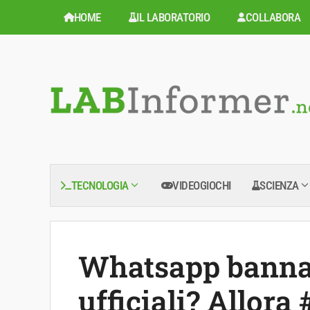
Vai
HOME
IL LABORATORIO
COLLABORA
al
contenuto
TECNOLOGIA
VIDEOGIOCHI
SCIENZA
Whatsapp banna 
ufficiali? Allor