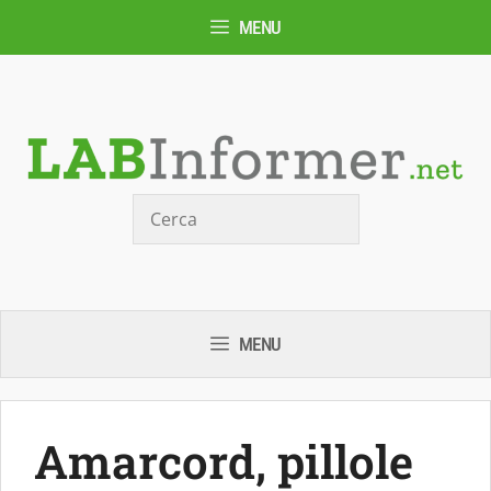
Vai
MENU
al
contenuto
Cerca
MENU
Amarcord, pillole