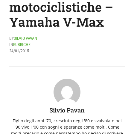
motociclistiche –
Yamaha V-Max
BY
SILVIO PAVAN
IN
RUBRICHE
24/01/2015
Silvio Pavan
Figlio degli anni '70, cresciuto negli '80 e svalvolato nei
'90 vivo i '00 con sogni e speranze come molti. Come
molti precario e come passatempo ho deciso di scrivere