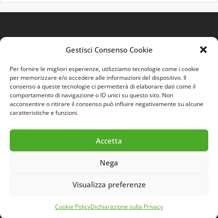
Gestisci Consenso Cookie
Per fornire le migliori esperienze, utilizziamo tecnologie come i cookie
per memorizzare e/o accedere alle informazioni del dispositivo. Il
consenso a queste tecnologie ci permetterà di elaborare dati come il
comportamento di navigazione o ID unici su questo sito. Non
Quest'opera è distribuita con Licenza
Creative
acconsentire o ritirare il consenso può influire negativamente su alcune
Commons 3.0 Italia
.
caratteristiche e funzioni.
Accetta
Nega
Visualizza preferenze
© 2026 LAB INFORMER -
ENTRA
- DEVELOPED BY
WEB GENIUS
Cookie Policy
Dichiarazione sulla Privacy