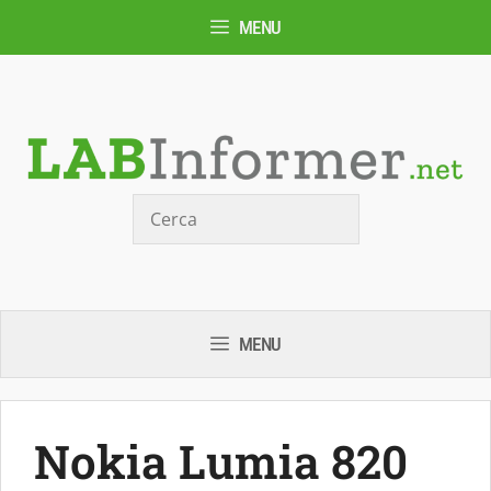
Vai
MENU
al
contenuto
Cerca
MENU
Nokia Lumia 820