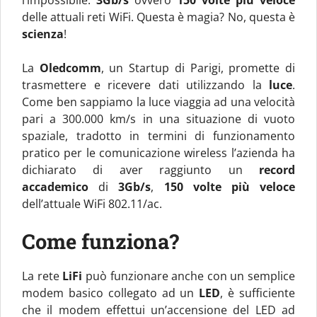
l’impossibile:
3Gb/s
ovvero
150 volte più veloce
delle attuali reti WiFi. Questa è magia? No, questa è
scienza
!
La
Oledcomm
, un Startup di Parigi, promette di
trasmettere e ricevere dati utilizzando la
luce
.
Come ben sappiamo la luce viaggia ad una velocità
pari a 300.000 km/s in una situazione di vuoto
spaziale, tradotto in termini di funzionamento
pratico per le comunicazione wireless l’azienda ha
dichiarato di aver raggiunto un
record
accademico
di
3Gb/s
,
150 volte più veloce
dell’attuale WiFi 802.11/ac.
Come funziona?
La rete
LiFi
può funzionare anche con un semplice
modem basico collegato ad un
LED
, è sufficiente
che il modem effettui un’accensione del LED ad