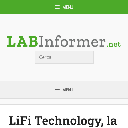
Vai
MENU
al
contenuto
Cerca
MENU
LiFi Technology, la