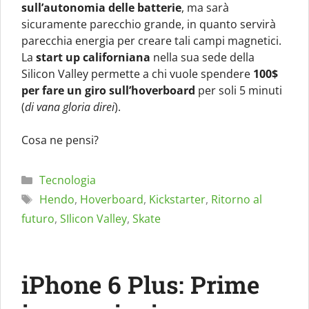
sull’autonomia delle batterie
, ma sarà
sicuramente parecchio grande, in quanto servirà
parecchia energia per creare tali campi magnetici.
La
start up californiana
nella sua sede della
Silicon Valley permette a chi vuole spendere
100$
per fare un giro sull’hoverboard
per soli 5 minuti
(
di vana gloria direi
).
Cosa ne pensi?
Categorie
Tecnologia
Tag
Hendo
,
Hoverboard
,
Kickstarter
,
Ritorno al
futuro
,
SIlicon Valley
,
Skate
iPhone 6 Plus: Prime