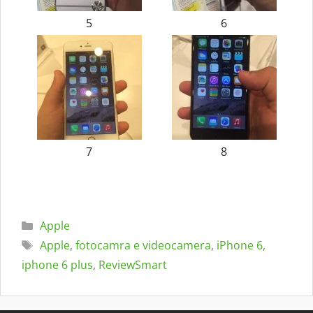
5
6
7
8
Categorie
Apple
Tag
Apple
,
fotocamra e videocamera
,
iPhone 6
,
iphone 6 plus
,
ReviewSmart