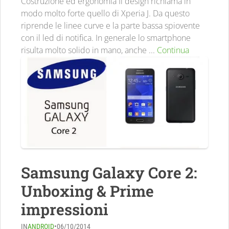
Costruzione ed ergonomia Il design richiama in
modo molto forte quello di Xperia J. Da questo
riprende le linee curve e la parte bassa spiovente
con il led di notifica. In generale lo smartphone
risulta molto solido in mano, anche ...
Continua
Samsung Galaxy Core 2:
Unboxing & Prime
impressioni
IN
ANDROID
•
06/10/2014