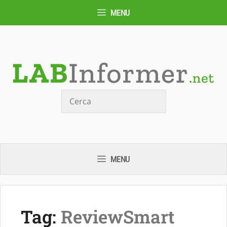
Vai
MENU
al
contenuto
Cerca
MENU
Tag:
ReviewSmart