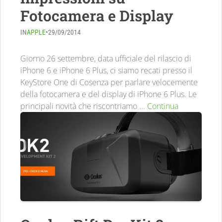
Fotocamera e Display
IN
APPLE
•
29/09/2014
Giorno 26 settembre, data ufficiale del rilascio di
iPhone 6 e iPhone 6 Plus, ci siamo recati presso il
KeyStore One di Cosenza per parlare velocemente
della fotocamera e del display di iPhone 6 Plus. Le
principali novità che riscontriamo ...
Continua