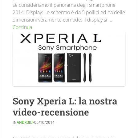
se consideriamo il panorama degli smartphone
2014. Display: Lo schermo è da 5 pollici ed ha delle
dimensioni veramente comode: il display si ...
Continua
Sony Xperia L: la nostra
video-recensione
IN
ANDROID
•
06/10/2014