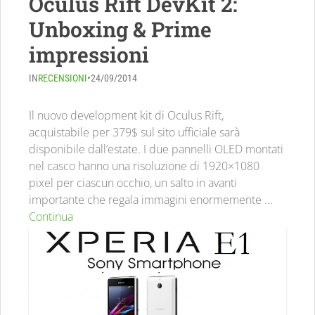
Oculus Rift DevKit 2:
Unboxing & Prime
impressioni
IN
RECENSIONI
•
24/09/2014
Il nuovo development kit di Oculus Rift,
acquistabile per 379$ sul sito ufficiale sarà
disponibile dall’estate. I due pannelli OLED montati
nel casco hanno una risoluzione di 1920×1080
pixel per ciascun occhio, un salto in avanti
importante che regala immagini enormemente ...
Continua