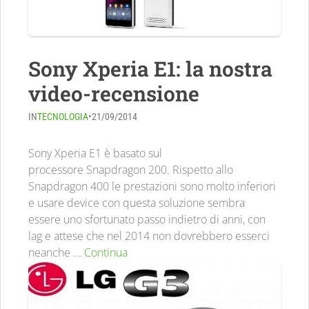
Sony Xperia E1: la nostra
video-recensione
IN
TECNOLOGIA
•
21/09/2014
Sony Xperia E1 è basato sul
processore Snapdragon 200. Rispetto allo
Snapdragon 400 le prestazioni sono molto inferiori
e usare device con questa soluzione sembra
essere uno sfortunato passo indietro di anni, con
lag e attese che nel 2014 non dovrebbero esserci
neanche ...
Continua