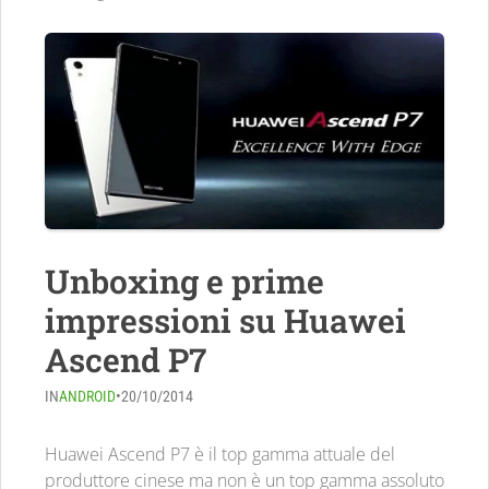
Unboxing e prime
impressioni su Huawei
Ascend P7
IN
ANDROID
•
20/10/2014
Huawei Ascend P7 è il top gamma attuale del
produttore cinese ma non è un top gamma assoluto