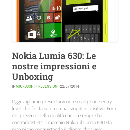
Nokia Lumia 630: Le
nostre impressioni e
Unboxing
IN
MICROSOFT
•
RECENSIONI
•
22/07/2014
Oggi vogliamo presentarvi uno smartphone entry-
level che fin da subito ci ha stupiti in positivo. Forte
del prezzo e della qualità che da sempre ha
contraddistinto il marchio Nokia, il Lumia 630 sta
pian piano conquistando il cliente che vuole