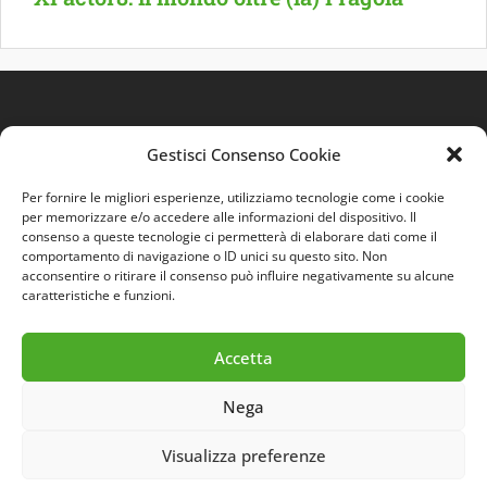
Gestisci Consenso Cookie
Per fornire le migliori esperienze, utilizziamo tecnologie come i cookie
per memorizzare e/o accedere alle informazioni del dispositivo. Il
consenso a queste tecnologie ci permetterà di elaborare dati come il
comportamento di navigazione o ID unici su questo sito. Non
Quest'opera è distribuita con Licenza
Creative
acconsentire o ritirare il consenso può influire negativamente su alcune
Commons 3.0 Italia
.
caratteristiche e funzioni.
Accetta
Nega
Visualizza preferenze