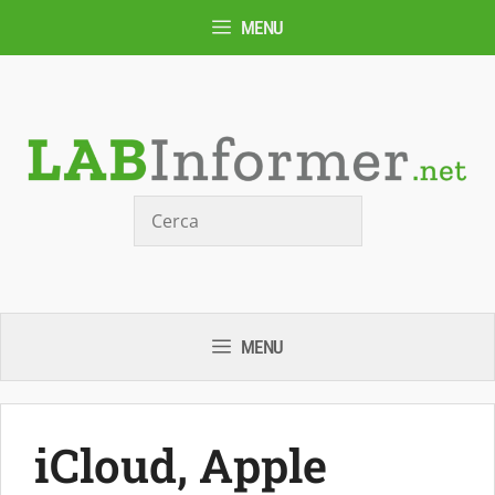
Vai
MENU
al
contenuto
Cerca
MENU
iCloud, Apple