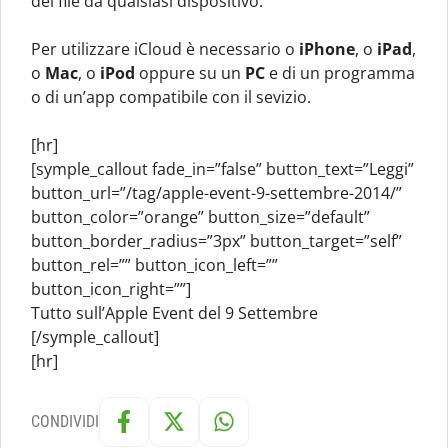
del file da qualsiasi dispositivo.
Per utilizzare iCloud è necessario o
iPhone
, o
iPad
,
o
Mac
, o
iPod
oppure su un
PC
e di un programma
o di un’app compatibile con il sevizio.
[hr]
[symple_callout fade_in=”false” button_text=”Leggi”
button_url=”/tag/apple-event-9-settembre-2014/”
button_color=”orange” button_size=”default”
button_border_radius=”3px” button_target=”self”
button_rel=”” button_icon_left=””
button_icon_right=””]
Tutto sull’Apple Event del 9 Settembre
[/symple_callout]
[hr]
CONDIVIDI