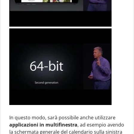
In questo modo, sarà possibile anche utilizzare
applicazioni in multifinestra
, ad esempio avendo
la schermata generale del calendario sulla sinistra