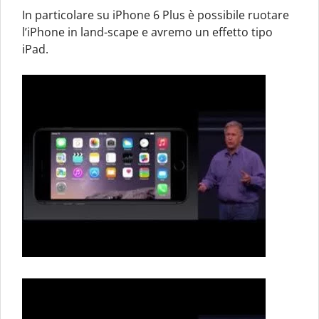
In particolare su iPhone 6 Plus è possibile ruotare
l’iPhone in land-scape e avremo un effetto tipo
iPad.