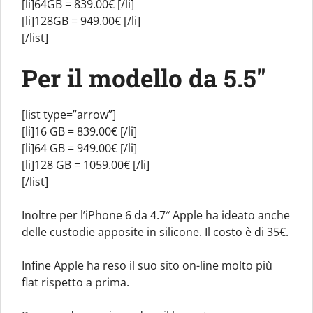
[li]64GB = 839.00€ [/li]
[li]128GB = 949.00€ [/li]
[/list]
Per il modello da 5.5″
[list type=”arrow”]
[li]16 GB = 839.00€ [/li]
[li]64 GB = 949.00€ [/li]
[li]128 GB = 1059.00€ [/li]
[/list]
Inoltre per l’iPhone 6 da 4.7″ Apple ha ideato anche
delle custodie apposite in silicone. Il costo è di 35€.
Infine Apple ha reso il suo sito on-line molto più
flat rispetto a prima.