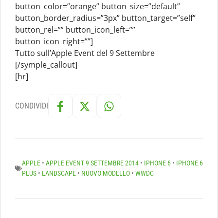
button_color=”orange” button_size=”default”
button_border_radius=”3px” button_target=”self”
button_rel=”” button_icon_left=””
button_icon_right=””]
Tutto sull’Apple Event del 9 Settembre
[/symple_callout]
[hr]
CONDIVIDI
APPLE
•
APPLE EVENT 9 SETTEMBRE 2014
•
IPHONE 6
•
IPHONE 6
PLUS
•
LANDSCAPE
•
NUOVO MODELLO
•
WWDC