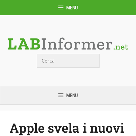
Vai
MENU
al
contenuto
Cerca
MENU
Apple svela i nuovi