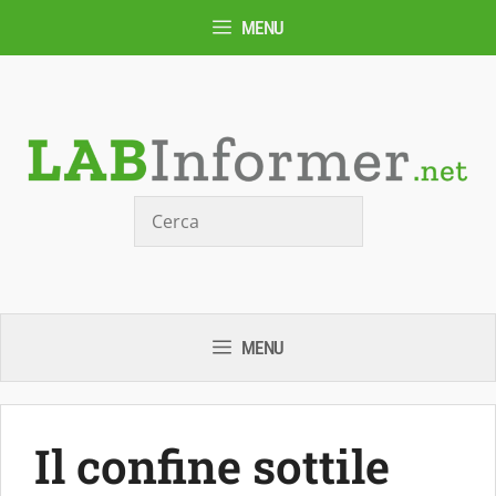
Vai
MENU
al
contenuto
Cerca
MENU
Il confine sottile