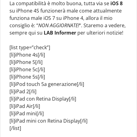
La compatibilità è molto buona, tutta via se
iOS 8
su iPhone 4S funzionerà male come attualmente
funziona male iOS 7 su iPhone 4, allora il mio
consiglio è: “
NON AGGIORNATE!
“. Staremo a vedere,
sempre qui su
LAB Informer
per ulteriori notizie!
[list type=”check”]
[li]iPhone 4s[/li]
[li]iPhone 5[/li]
[li]iPhone 5c[/li]
[li]iPhone 5s[/li]
[li]iPod touch 5a generazione[/li]
[li]iPad 2[/li]
[li]iPad con Retina Display[/li]
[li]iPad Air[/li]
[li]iPad mini[/li]
[li]iPad mini con Retina Display[/li]
[/list]