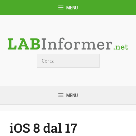
Vai
MENU
al
contenuto
Cerca
MENU
iOS 8 dal 17