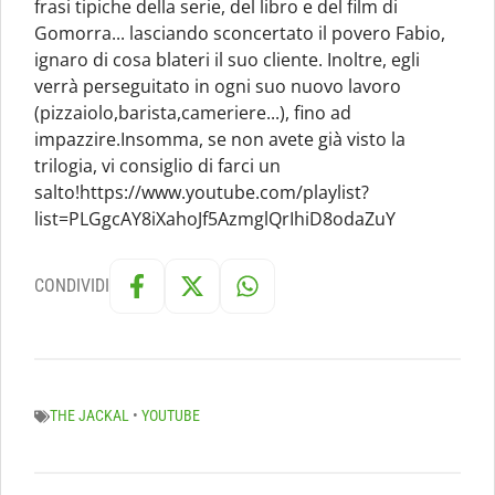
frasi tipiche della serie, del libro e del film di
Gomorra... lasciando sconcertato il povero Fabio,
ignaro di cosa blateri il suo cliente. Inoltre, egli
verrà perseguitato in ogni suo nuovo lavoro
(pizzaiolo,barista,cameriere...), fino ad
impazzire.Insomma, se non avete già visto la
trilogia, vi consiglio di farci un
salto!https://www.youtube.com/playlist?
list=PLGgcAY8iXahoJf5AzmglQrIhiD8odaZuY
CONDIVIDI
THE JACKAL
•
YOUTUBE