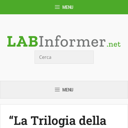
Vai
MENU
al
contenuto
Cerca
MENU
“La Trilogia della