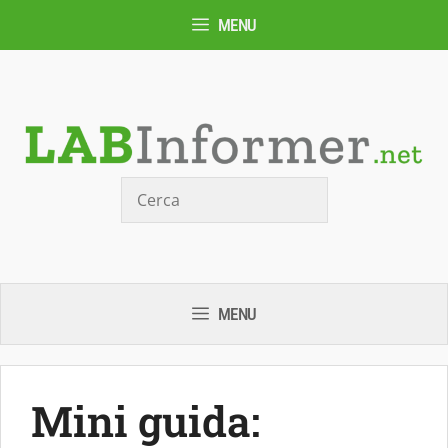
Vai
MENU
al
contenuto
Cerca
MENU
Mini guida: