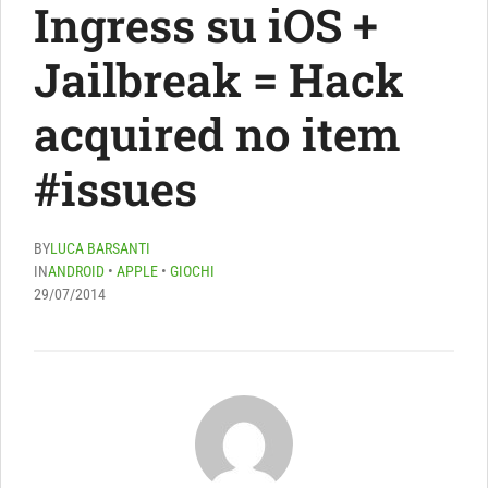
Ingress su iOS +
Jailbreak = Hack
acquired no item
#issues
BY
LUCA BARSANTI
IN
ANDROID
•
APPLE
•
GIOCHI
29/07/2014