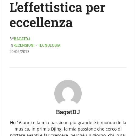
L’effettistica per
eccellenza
BY
BAGATDJ
IN
RECENSIONI
•
TECNOLOGIA
20/06/2013
BagatDJ
Ho 16 anni e la mia passione più grande è il mondo della
musica, in primis DJing, la mia passione che cerco di
portare avanti e far crescere, perchè un giorno, chi lo sa,