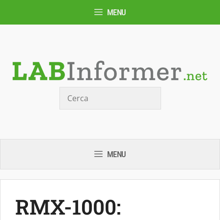
Vai
MENU
al
contenuto
Cerca
MENU
RMX-1000: