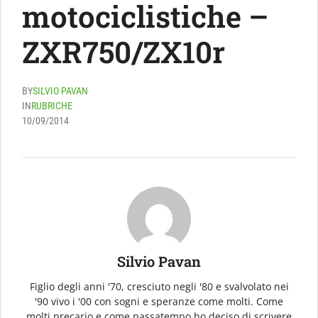
motociclistiche –
ZXR750/ZX10r
BY
SILVIO PAVAN
IN
RUBRICHE
10/09/2014
Silvio Pavan
Figlio degli anni '70, cresciuto negli '80 e svalvolato nei
'90 vivo i '00 con sogni e speranze come molti. Come
molti precario e come passatempo ho deciso di scrivere