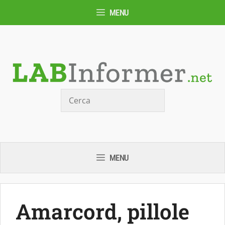
Vai
MENU
al
contenuto
Cerca
MENU
Amarcord, pillole