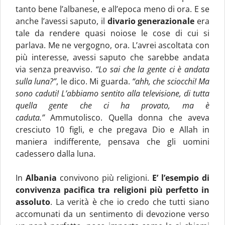
tanto bene l’albanese, e all’epoca meno di ora. E se
anche l’avessi saputo, il
divario generazionale
era
tale da rendere quasi noiose le cose di cui si
parlava. Me ne vergogno, ora. L’avrei ascoltata con
più interesse, avessi saputo che sarebbe andata
via senza preavviso.
“Lo sai che la gente ci è andata
sulla luna?”
, le dico. Mi guarda.
“ahh, che sciocchi! Ma
sono caduti! L’abbiamo sentito alla televisione, di tutta
quella gente che ci ha provato, ma è
caduta.”
Ammutolisco. Quella donna che aveva
cresciuto 10 figli, e che pregava Dio e Allah in
maniera indifferente, pensava che gli uomini
cadessero dalla luna.
In
Albania
convivono più religioni.
E’ l’esempio di
convivenza pacifica tra religioni più perfetto in
assoluto
. La verità è che io credo che tutti siano
accomunati da un sentimento di devozione verso