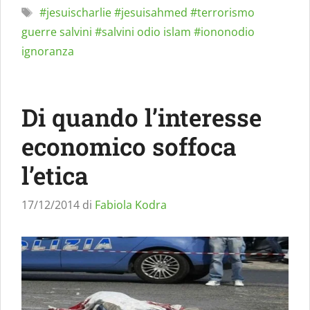
Tag
#jesuischarlie #jesuisahmed #terrorismo
guerre salvini #salvini odio islam #iononodio
ignoranza
Di quando l’interesse
economico soffoca
l’etica
17/12/2014
di
Fabiola Kodra