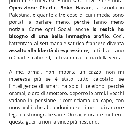
potrebbe schierarsi. E non sarà dove è cresciuta.
Operazione Charlie
,
Boko Haram
, la scuola in
Palestina, e quante altre cose di cui i media sono
portati a parlare meno, perché fanno meno
notizia. Come ogni Social, anche
la realtà ha
bisogno di una bella immagine profilo
. Così,
l’attentato al settimanale satirico francese diventa
assalto alla libertà di espressione
, tutti diventano
o Charlie o ahmed, tutti vanno a caccia della verità.
A me, ormai, non importa un cazzo, non mi
interessa più se è stato tutto calcolato, se
l’intelligence di smart ha solo il telefono, perchè
oramai, è ora di smettere, deporre le armi, i vecchi
vadano in pensione, ricominciamo da capo, con
nuovi volti, che abbandonino sentimenti di rancore
legati a storiografie varie. Ormai, è ora di smettere:
questa guerra non la vince più nessuno.