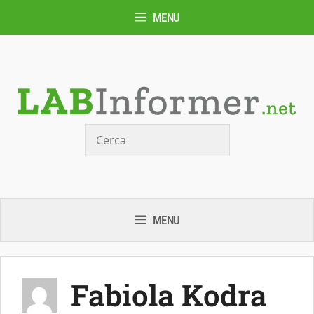
Vai
MENU
al
contenuto
Cerca
MENU
Fabiola Kodra