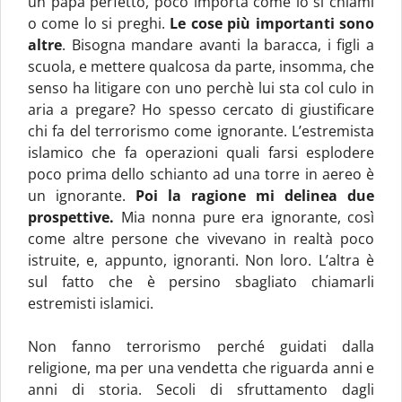
un papà perfetto, poco importa come lo si chiami
o come lo si preghi.
Le cose più importanti sono
altre
. Bisogna mandare avanti la baracca, i figli a
scuola, e mettere qualcosa da parte, insomma, che
senso ha litigare con uno perchè lui sta col culo in
aria a pregare? Ho spesso cercato di giustificare
chi fa del terrorismo come ignorante. L’estremista
islamico che fa operazioni quali farsi esplodere
poco prima dello schianto ad una torre in aereo è
un ignorante.
Poi la ragione mi delinea due
prospettive.
Mia nonna pure era ignorante, così
come altre persone che vivevano in realtà poco
istruite, e, appunto, ignoranti. Non loro. L’altra è
sul fatto che è persino sbagliato chiamarli
estremisti islamici.
Non fanno terrorismo perché guidati dalla
religione, ma per una vendetta che riguarda anni e
anni di storia. Secoli di sfruttamento dagli