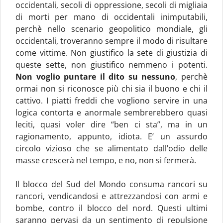
occidentali, secoli di oppressione, secoli di migliaia
di morti per mano di occidentali inimputabili,
perchè nello scenario geopolitico mondiale, gli
occidentali, troveranno sempre il modo di risultare
come vittime. Non giustifico la sete di giustizia di
queste sette, non giustifico nemmeno i potenti.
Non voglio puntare il dito su nessuno
, perchè
ormai non si riconosce più chi sia il buono e chi il
cattivo. I piatti freddi che vogliono servire in una
logica contorta e anormale sembrerebbero quasi
leciti, quasi voler dire “ben ci sta”, ma in un
ragionamento, appunto, idiota. E’ un assurdo
circolo vizioso che se alimentato dall’odio delle
masse crescerà nel tempo, e no, non si fermerà.
Il blocco del Sud del Mondo consuma rancori su
rancori, vendicandosi e attrezzandosi con armi e
bombe, contro il blocco del nord. Questi ultimi
saranno pervasi da un sentimento di repulsione