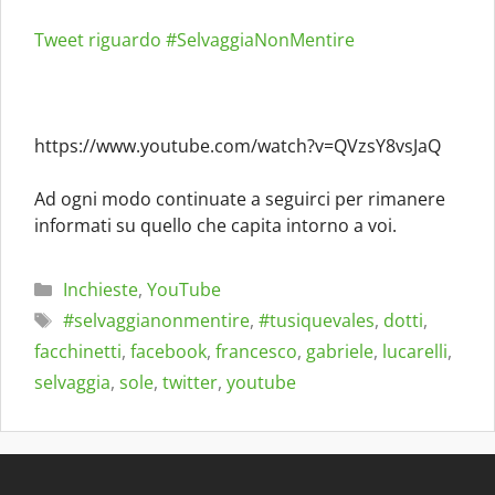
Tweet riguardo #SelvaggiaNonMentire
https://www.youtube.com/watch?v=QVzsY8vsJaQ
Ad ogni modo continuate a seguirci per rimanere
informati su quello che capita intorno a voi.
Categorie
Inchieste
,
YouTube
Tag
#selvaggianonmentire
,
#tusiquevales
,
dotti
,
facchinetti
,
facebook
,
francesco
,
gabriele
,
lucarelli
,
selvaggia
,
sole
,
twitter
,
youtube