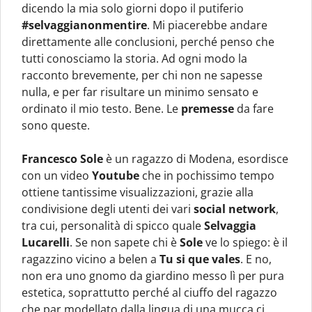
dicendo la mia solo giorni dopo il putiferio
#selvaggianonmentire
. Mi piacerebbe andare
direttamente alle conclusioni, perché penso che
tutti conosciamo la storia. Ad ogni modo la
racconto brevemente, per chi non ne sapesse
nulla, e per far risultare un minimo sensato e
ordinato il mio testo. Bene. Le
premesse
da fare
sono queste.
Francesco Sole
è un ragazzo di Modena, esordisce
con un video
Youtube
che in pochissimo tempo
ottiene tantissime visualizzazioni, grazie alla
condivisione degli utenti dei vari
social network
,
tra cui, personalità di spicco quale
Selvaggia
Lucarelli
. Se non sapete chi è
Sole
ve lo spiego: è il
ragazzino vicino a belen a
Tu si que vales
. E no,
non era uno gnomo da giardino messo lì per pura
estetica, soprattutto perché al ciuffo del ragazzo
che par modellato dalla lingua di una mucca ci