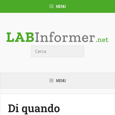
Vai
MENU
al
contenuto
Cerca
MENU
Di quando