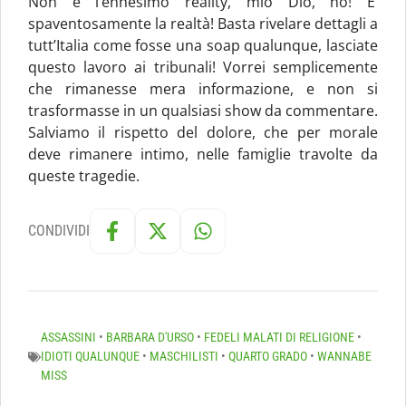
Non è l’ennesimo reality, mio Dio, no! E’
spaventosamente la realtà! Basta rivelare dettagli a
tutt’Italia come fosse una soap qualunque, lasciate
questo lavoro ai tribunali! Vorrei semplicemente
che rimanesse mera informazione, e non si
trasformasse in un qualsiasi show da commentare.
Salviamo il rispetto del dolore, che per morale
deve rimanere intimo, nelle famiglie travolte da
queste tragedie.
CONDIVIDI
ASSASSINI
•
BARBARA D'URSO
•
FEDELI MALATI DI RELIGIONE
•
IDIOTI QUALUNQUE
•
MASCHILISTI
•
QUARTO GRADO
•
WANNABE
MISS