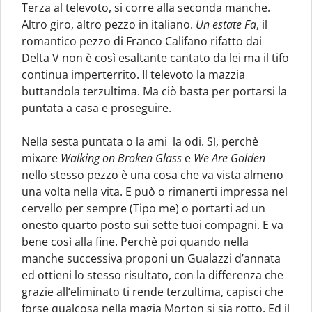
Terza al televoto, si corre alla seconda manche.
Altro giro, altro pezzo in italiano.
Un estate Fa
, il
romantico pezzo di Franco Califano rifatto dai
Delta V non è così esaltante cantato da lei ma il tifo
continua imperterrito. Il televoto la mazzia
buttandola terzultima. Ma ciò basta per portarsi la
puntata a casa e proseguire.
Nella sesta puntata o la ami la odi. Sì, perchè
mixare
Walking on Broken Glass
e
We Are Golden
nello stesso pezzo è una cosa che va vista almeno
una volta nella vita. E può o rimanerti impressa nel
cervello per sempre (Tipo me) o portarti ad un
onesto quarto posto sui sette tuoi compagni. E va
bene così alla fine. Perchè poi quando nella
manche successiva proponi un Gualazzi d’annata
ed ottieni lo stesso risultato, con la differenza che
grazie all’eliminato ti rende terzultima, capisci che
forse qualcosa nella magia Morton si sia rotto. Ed il