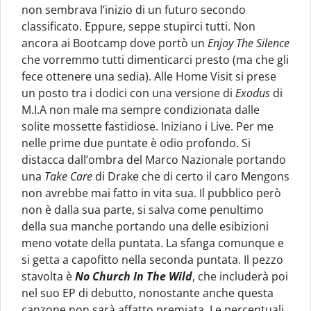
non sembrava l’inizio di un futuro secondo
classificato. Eppure, seppe stupirci tutti. Non
ancora ai Bootcamp dove portò un
Enjoy The Silence
che vorremmo tutti dimenticarci presto (ma che gli
fece ottenere una sedia). Alle Home Visit si prese
un posto tra i dodici con una versione di
Exodus
di
M.I.A non male ma sempre condizionata dalle
solite mossette fastidiose. Iniziano i Live. Per me
nelle prime due puntate è odio profondo. Si
distacca dall’ombra del Marco Nazionale portando
una
Take Care
di Drake che di certo il caro Mengons
non avrebbe mai fatto in vita sua. Il pubblico però
non è dalla sua parte, si salva come penultimo
della sua manche portando una delle esibizioni
meno votate della puntata. La sfanga comunque e
si getta a capofitto nella seconda puntata. Il pezzo
stavolta è
No Church In The Wild
, che includerà poi
nel suo EP di debutto, nonostante anche questa
canzone non sarà affatto premiata. Le percentuali