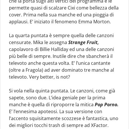
che la porta sugli alti vertici del programma e le
permette quasi di scalzare Cixi come bellezza della
cover. Prima nella sua manche ed una pioggia di
applausi. E’ iniziato il fenomeno Emma Morton.
La quarta puntata è sempre quella delle canzoni
censurate. Mika le assegna
Strange Fruit,
capolavoro di Billie Halliday ed una delle canzoni
più belle di sempre. Inutile dire che sbancherà il
televoto anche questa volta. E’ l’unica cantante
(oltre a Fragola) ad aver dominato tre manche al
televoto. Very better, is not?
Si vola nella quinta puntata. Le canzoni, come già
sapete, sono due. L’idea geniale per la prima
manche è quella di riproporre la mitica
Pop Porno.
E’ l’ennesima apoteosi. La sua versione con
l’accento squisitamente scozzese è fantastica, uno
dei migliori tocchi trash di sempre ad XFactor.