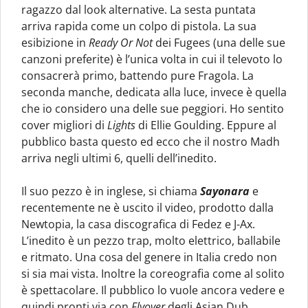
ragazzo dal look alternative. La sesta puntata
arriva rapida come un colpo di pistola. La sua
esibizione in
Ready Or Not
dei Fugees (una delle sue
canzoni preferite) è l’unica volta in cui il televoto lo
consacrerà primo, battendo pure Fragola. La
seconda manche, dedicata alla luce, invece è quella
che io considero una delle sue peggiori. Ho sentito
cover migliori di
Lights
di Ellie Goulding. Eppure al
pubblico basta questo ed ecco che il nostro Madh
arriva negli ultimi 6, quelli dell’inedito.
Il suo pezzo è in inglese, si chiama
Sayonara
e
recentemente ne è uscito il video, prodotto dalla
Newtopia, la casa discografica di Fedez e J-Ax.
L’inedito è un pezzo trap, molto elettrico, ballabile
e ritmato. Una cosa del genere in Italia credo non
si sia mai vista. Inoltre la coreografia come al solito
è spettacolare. Il pubblico lo vuole ancora vedere e
quindi pronti via con
Flyover
degli Asian Dub