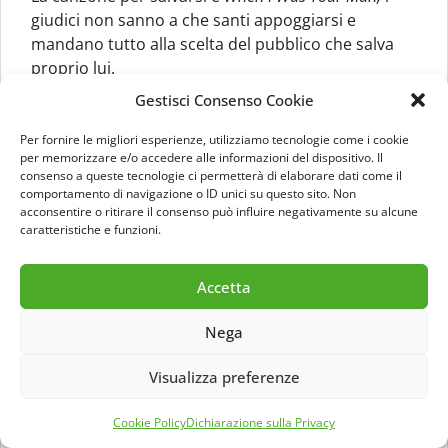
giudici non sanno a che santi appoggiarsi e
mandano tutto alla scelta del pubblico che salva
proprio lui.
Gestisci Consenso Cookie
Con un po’ di fiatone si arriva alla sesta puntata,
dove si decidono molte cose.
i
di Kendrick Lamar è
Per fornire le migliori esperienze, utilizziamo tecnologie come i cookie
per memorizzare e/o accedere alle informazioni del dispositivo. Il
una canzone nuova e rischiosa. Leiner però la
consenso a queste tecnologie ci permetterà di elaborare dati come il
esegue al massimo delle sue capacità ed è terzo.
comportamento di navigazione o ID unici su questo sito. Non
Successivamente esegue una canzone di un nero
acconsentire o ritirare il consenso può influire negativamente su alcune
caratteristiche e funzioni.
soul come lui, tal Stevie Wonder.
You Are The
Sunshine Of My Life
è l’ultimo asso giocato da Fedez
per portarlo nella semifinale. E funziona. Terzo e
Accetta
via all’inedito.
Nega
Tutto Quello che ci Resta
è una canzone
Visualizza preferenze
incommentabile. Non salvo proprio nulla. Una
grande occasione sprecata per questo giovane
Cookie Policy
Dichiarazione sulla Privacy
talentuoso che infatti gli fa imboccare la porta