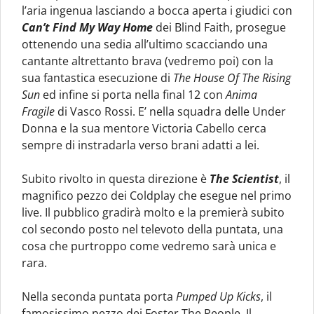
l’aria ingenua lasciando a bocca aperta i giudici con
Can’t Find My Way Home
dei Blind Faith, prosegue
ottenendo una sedia all’ultimo scacciando una
cantante altrettanto brava (vedremo poi) con la
sua fantastica esecuzione di
The House Of The Rising
Sun
ed infine si porta nella final 12 con
Anima
Fragile
di Vasco Rossi. E’ nella squadra delle Under
Donna e la sua mentore Victoria Cabello cerca
sempre di instradarla verso brani adatti a lei.
Subito rivolto in questa direzione è
The Scientist
, il
magnifico pezzo dei Coldplay che esegue nel primo
live. Il pubblico gradirà molto e la premierà subito
col secondo posto nel televoto della puntata, una
cosa che purtroppo come vedremo sarà unica e
rara.
Nella seconda puntata porta
Pumped Up Kicks
, il
famosissimo pezzo dei Foster The People. Il