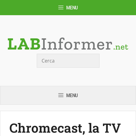
Vai
MENU
al
contenuto
Cerca
MENU
Chromecast, la TV