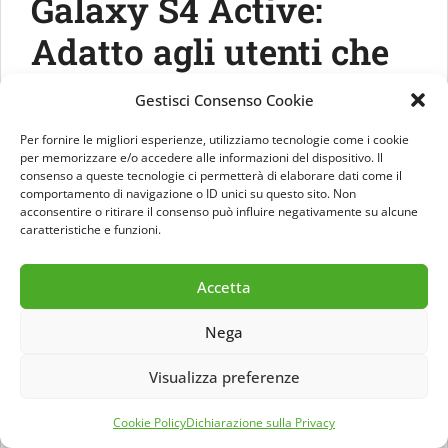
Galaxy S4 Active:
Adatto agli utenti che
amano stare all’aria
Gestisci Consenso Cookie
aperta
Per fornire le migliori esperienze, utilizziamo tecnologie come i cookie
per memorizzare e/o accedere alle informazioni del dispositivo. Il
13/06/2013
di
Marconix
consenso a queste tecnologie ci permetterà di elaborare dati come il
comportamento di navigazione o ID unici su questo sito. Non
acconsentire o ritirare il consenso può influire negativamente su alcune
caratteristiche e funzioni.
Accetta
Nega
Visualizza preferenze
Cookie Policy
Dichiarazione sulla Privacy