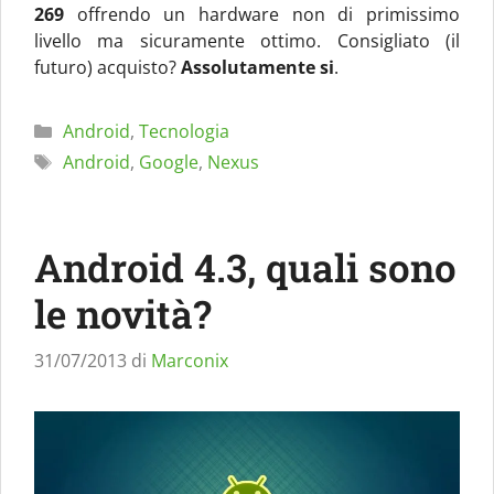
269
offrendo un hardware non di primissimo
livello ma sicuramente ottimo. Consigliato (il
futuro) acquisto?
Assolutamente si
.
Categorie
Android
,
Tecnologia
Tag
Android
,
Google
,
Nexus
Android 4.3, quali sono
le novità?
31/07/2013
di
Marconix