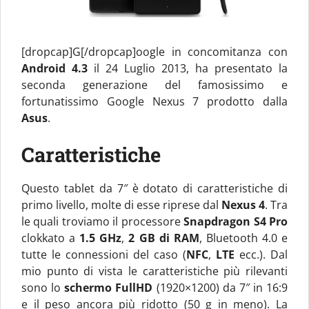
[dropcap]G[/dropcap]oogle in concomitanza con
Android 4.3
il 24 Luglio 2013, ha presentato la
seconda generazione del famosissimo e
fortunatissimo Google Nexus 7 prodotto dalla
Asus
.
Caratteristiche
Questo tablet da 7″ è dotato di caratteristiche di
primo livello, molte di esse riprese dal
Nexus 4
. Tra
le quali troviamo il processore
Snapdragon S4 Pro
clokkato a
1.5 GHz
,
2 GB di RAM
, Bluetooth 4.0 e
tutte le connessioni del caso (
NFC
,
LTE
ecc.). Dal
mio punto di vista le caratteristiche più rilevanti
sono lo
schermo FullHD
(1920×1200) da 7″ in 16:9
e il peso ancora più ridotto (50 g in meno). La