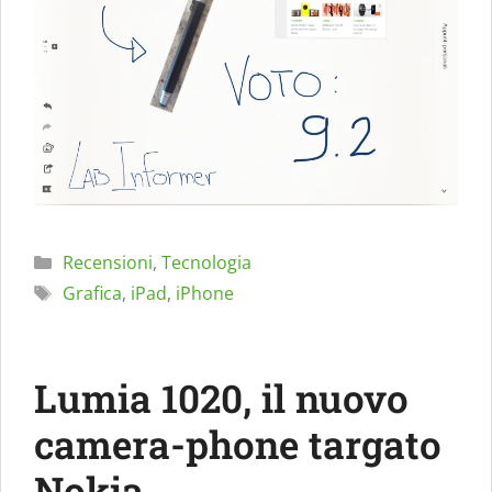
Categorie
Recensioni
,
Tecnologia
Tag
Grafica
,
iPad
,
iPhone
Lumia 1020, il nuovo
camera-phone targato
Nokia