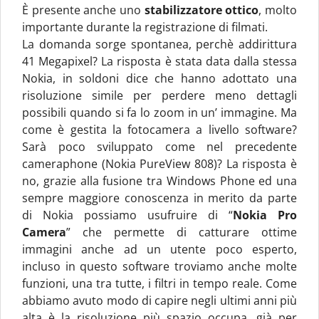
È presente anche uno
stabilizzatore ottico
, molto
importante durante la registrazione di filmati.
La domanda sorge spontanea, perchè addirittura
41 Megapixel? La risposta è stata data dalla stessa
Nokia, in soldoni dice che hanno adottato una
risoluzione simile per perdere meno dettagli
possibili quando si fa lo zoom in un’ immagine. Ma
come è gestita la fotocamera a livello software?
Sarà poco sviluppato come nel precedente
cameraphone (Nokia PureView 808)? La risposta è
no, grazie alla fusione tra Windows Phone ed una
sempre maggiore conoscenza in merito da parte
di Nokia possiamo usufruire di “
Nokia Pro
Camera
” che permette di catturare ottime
immagini anche ad un utente poco esperto,
incluso in questo software troviamo anche molte
funzioni, una tra tutte, i filtri in tempo reale. Come
abbiamo avuto modo di capire negli ultimi anni più
alta è la risoluzione più spazio occupa, già per