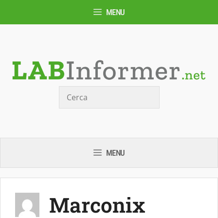
Vai
MENU
al
contenuto
Cerca
MENU
Marconix