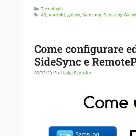
Categorie
Tecnologia
Tag
A3
,
Android
,
galaxy
,
Samsung
,
Samsung Galax
Come configurare e
SideSync e Remote
02/02/2015
di
Luigi Esposito