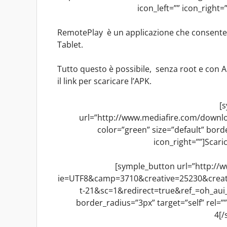
icon_left=”” icon_right
RemotePlay è un applicazione che consente d
Tablet.
Tutto questo è possibile, senza root e con An
il link per scaricare l’APK.
[
url=”http://www.mediafire.com/down
color=”green” size=”default” borde
icon_right=””]Scar
[symple_button url=”http:/
ie=UTF8&camp=3710&creative=25230&crea
t-21&sc=1&redirect=true&ref_=oh_aui_
border_radius=”3px” target=”self” rel=””
4[/