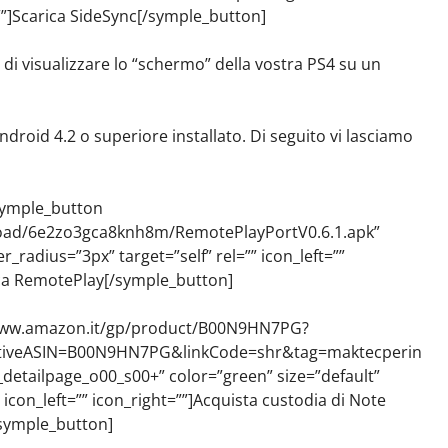
=””]Scarica SideSync[/symple_button]
i visualizzare lo “schermo” della vostra PS4 su un
droid 4.2 o superiore installato. Di seguito vi lasciamo
symple_button
load/6e2zo3gca8knh8m/RemotePlayPortV0.6.1.apk”
r_radius=”3px” target=”self” rel=”” icon_left=””
ica RemotePlay[/symple_button]
/www.amazon.it/gp/product/B00N9HN7PG?
tiveASIN=B00N9HN7PG&linkCode=shr&tag=maktecperin
detailpage_o00_s00+” color=”green” size=”default”
 icon_left=”” icon_right=””]Acquista custodia di Note
symple_button]