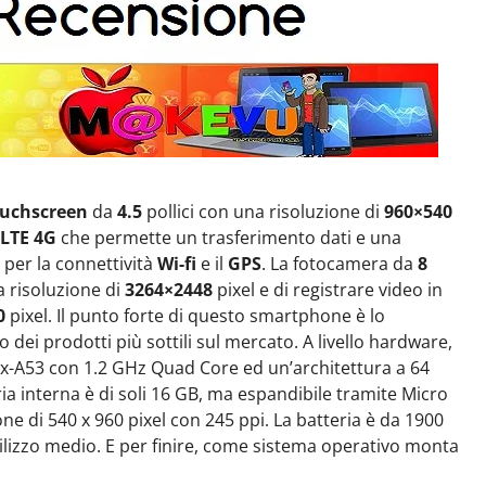
uchscreen
da
4.5
pollici con una risoluzione di
960×540
LTE 4G
che permette un trasferimento dati e una
 per la connettività
Wi-fi
e il
GPS
. La fotocamera da
8
 risoluzione di
3264×2448
pixel e di registrare video in
0
pixel. Il punto forte di questo smartphone è lo
 dei prodotti più sottili sul mercato. A livello hardware,
A53 con 1.2 GHz Quad Core ed un’architettura a 64
ia interna è di soli 16 GB, ma espandibile tramite Micro
ione di 540 x 960 pixel con 245 ppi. La batteria è da 1900
ilizzo medio. E per finire, come sistema operativo monta