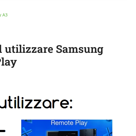
y A3
d utilizzare Samsung
Play