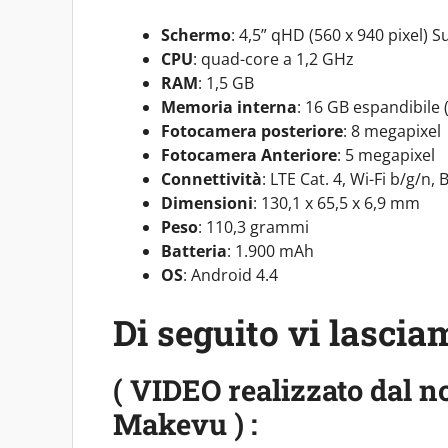
Schermo
: 4,5” qHD (560 x 940 pixel)
CPU
: quad-core a 1,2 GHz
RAM
: 1,5 GB
Memoria interna
: 16 GB espandibile
Fotocamera posteriore
: 8 megapixel
Fotocamera Anteriore
: 5 megapixel
Connettività
: LTE Cat. 4, Wi-Fi b/g/n
Dimensioni
: 130,1 x 65,5 x 6,9 mm
Peso
: 110,3 grammi
Batteria
: 1.900 mAh
OS
: Android 4.4
Di seguito vi lasci
( VIDEO realizzato dal no
Makevu ) :