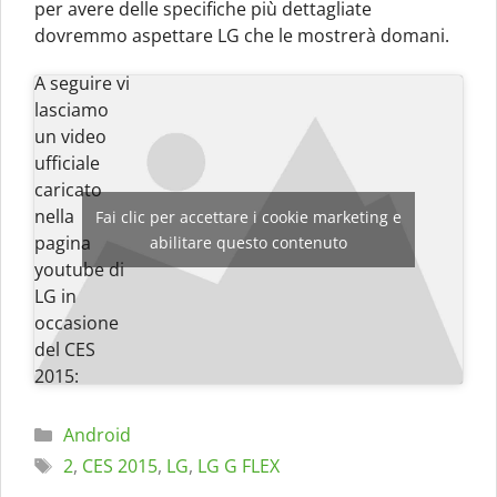
per avere delle specifiche più dettagliate
dovremmo aspettare LG che le mostrerà domani.
A seguire vi
lasciamo
un video
ufficiale
caricato
nella
Fai clic per accettare i cookie marketing e
pagina
abilitare questo contenuto
youtube di
LG in
occasione
del CES
2015:
Categorie
Android
Tag
2
,
CES 2015
,
LG
,
LG G FLEX