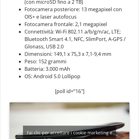
(con microSD fino a 2 TB)
Fotocamera posteriore: 13 megapixel con
OIS+ e laser autofocus
Fotocamera frontale: 2,1 megapixel
Connettività: Wi-Fi 802.11 a/b/g/n/ac, LTE;
Bluetooth Smart 4.1, NFC, SlimPort, A-GPS /
Glonass, USB 2.0
Dimensioni: 149,1 x 75,3 x 7,1-9,4 mm
Peso: 152 grammi
Batteria: 3.000 mAh
OS: Android 5.0 Lollipop
[poll id=”16″]
Fai clic per accettare i cookie marketing e