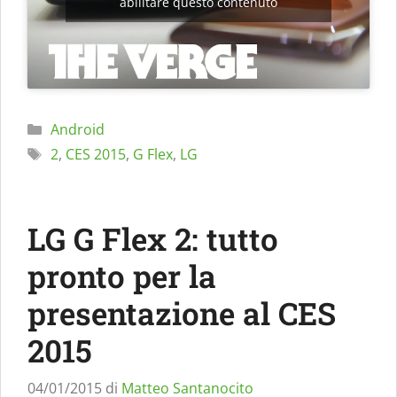
abilitare questo contenuto
Categorie
Android
Tag
2
,
CES 2015
,
G Flex
,
LG
LG G Flex 2: tutto
pronto per la
presentazione al CES
2015
04/01/2015
di
Matteo Santanocito