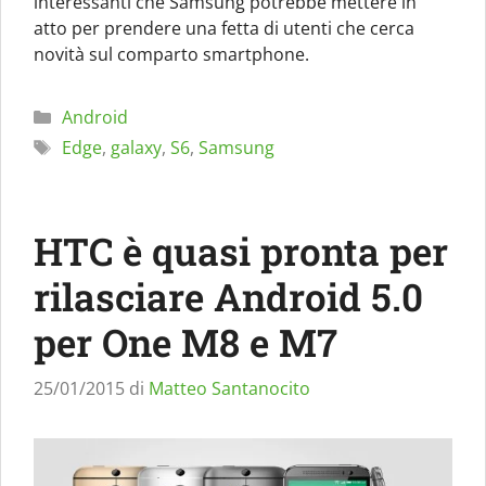
interessanti che Samsung potrebbe mettere in
atto per prendere una fetta di utenti che cerca
novità sul comparto smartphone.
Categorie
Android
Tag
Edge
,
galaxy
,
S6
,
Samsung
HTC è quasi pronta per
rilasciare Android 5.0
per One M8 e M7
25/01/2015
di
Matteo Santanocito