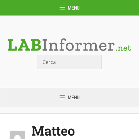
Vai
MENU
al
contenuto
Cerca
MENU
Matteo